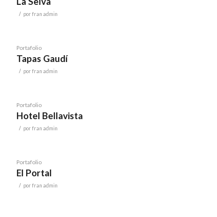
La Selva
/
por
fran admin
Portafolio
Tapas Gaudí
/
por
fran admin
Portafolio
Hotel Bellavista
/
por
fran admin
Portafolio
El Portal
/
por
fran admin